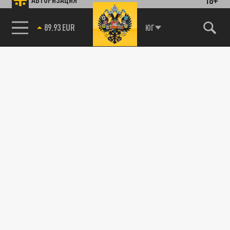
85.64 BRENT
ЮГ
89.93 EUR