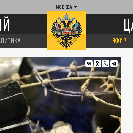
МОСКВА
ИЙ
Ц
АЛИТИКА
ЭФИР