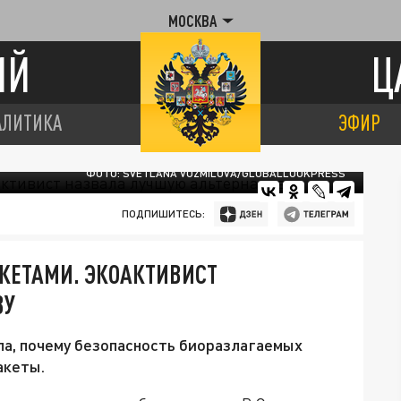
МОСКВА
ИЙ
Ц
АЛИТИКА
ЭФИР
ФОТО: SVETLANA VOZMILOVA/GLOBALLOOKPRESS
ПОДПИШИТЕСЬ:
КЕТАМИ. ЭКОАКТИВИСТ
ВУ
ла, почему безопасность биоразлагаемых
акеты.