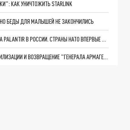
ТКИ": КАК УНИЧТОЖИТЬ STARLINK
. НО БЕДЫ ДЛЯ МАЛЫШЕЙ НЕ ЗАКОНЧИЛИСЬ
"ОЧЕНЬ ПЛОХИЕ НОВОСТИ": БОЛЬШАЯ ОШИБКА PALANTIR В РОССИИ. СТРАНЫ НАТО ВПЕРВЫЕ ЗА СВО ОСТАНОВИЛИ ПОСТАВКИ ОРУЖИЯ. ВСУ ТЕРЯЮТ ПРИГРАНИЧЬЕ?
ТРИ ГЛАВНЫХ ИНСАЙДА ОБ СВО. ОТМЕНА МОБИЛИЗАЦИИ И ВОЗВРАЩЕНИЕ "ГЕНЕРАЛА АРМАГЕДДОНА"? ОТЛИЧНЫЕ НОВОСТИ, КОТОРЫЕ ЖДАЛИ ВСЕ