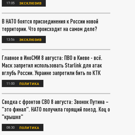
17:05
ЭКСКЛЮЗИВ
В НАТО боятся присоединения к России новой
территории. Что происходит на самом деле?
13:56
ЭКСКЛЮЗИВ
Главное в ИноСМИ 8 августа: ПВО в Киеве - всё.
Маск запретил использовать Starlink для атак
вглубь России. Украине запретили бить по КТК
11:00
ПОЛИТИКА
Сводка с фронтов СВО 8 августа: Звонок Путина –
"это финал". НАТО получила горящий поезд. Коц о
"крышке"
08:30
ПОЛИТИКА