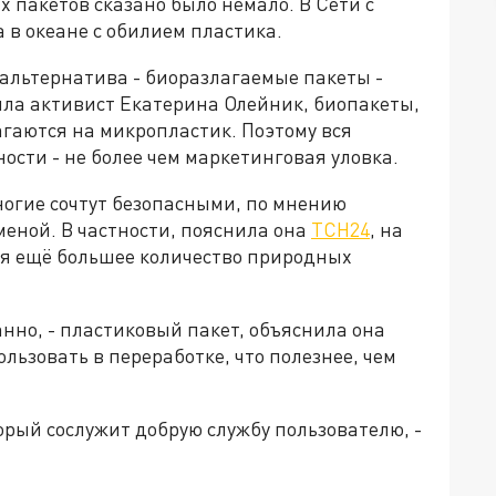
 пакетов сказано было немало. В Сети с
 в океане с обилием пластика.
льтернатива - биоразлагаемые пакеты -
ила активист Екатерина Олейник, биопакеты,
агаются на микропластик. Поэтому вся
ости - не более чем маркетинговая уловка.
ногие сочтут безопасными, по мнению
меной. В частности, пояснила она
ТСН24
, на
ся ещё большее количество природных
нно, - пластиковый пакет, объяснила она
льзовать в переработке, что полезнее, чем
рый сослужит добрую службу пользователю, -