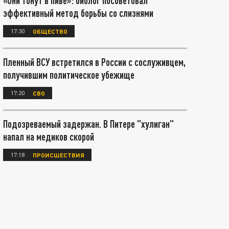
«Они тонут в пиве»: биолог посоветовал
эффективный метод борьбы со слизнями
17:30
ОБЩЕСТВО
Пленный ВСУ встретился в России с сослуживцем,
получившим политическое убежище
17:20
СВО
Подозреваемый задержан. В Питере "хулиган"
напал на медиков скорой
17:18
ПРОИСШЕСТВИЯ