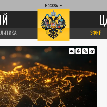
МОСКВА
ИЙ
Ц
АЛИТИКА
ЭФИР