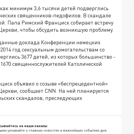
как минимум 3,6 тысячи детей подверглись
ических священников-педофилов. В скандале
й. Папа Римский Франциск собирает встречу
еркви, чтобы обсудить возникшую проблему.
 данные доклада Конференции немецких
о 2014 год сексуальным домогательствам со
рглись 3677 детей, из которых большинство -
 1670 священнослужителей Католической
нциск объявил о созыве «беспрецедентной»
Церкви, сообщает CNN. На ней планируется
льских скандалов, преследующих
сывайтесь на наши каналы
ыми узнавайте о главных новостях и важнейших событиях дня.