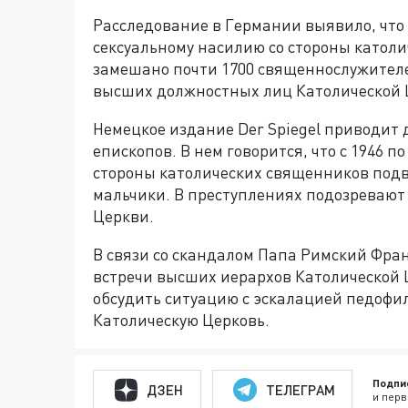
Расследование в Германии выявило, что 
сексуальному насилию со стороны катол
замешано почти 1700 священнослужителе
высших должностных лиц Католической Ц
Немецкое издание Der Spiegel приводит
епископов. В нем говорится, что с 1946 п
стороны католических священников подве
мальчики. В преступлениях подозревают
Церкви.
В связи со скандалом Папа Римский Фра
встречи высших иерархов Католической 
обсудить ситуацию с эскалацией педофи
Католическую Церковь.
Подпи
ДЗЕН
ТЕЛЕГРАМ
и перв