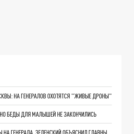
ОСКВЫ: НА ГЕНЕРАЛОВ ОХОТЯТСЯ "ЖИВЫЕ ДРОНЫ"
. НО БЕДЫ ДЛЯ МАЛЫШЕЙ НЕ ЗАКОНЧИЛИСЬ
"МЫ ВАС ЗАСТАВИМ": ЖУТКИЕ ДЕТАЛИ ОХОТЫ НА ГЕНЕРАЛА. ЗЕЛЕНСКИЙ ОБЪЯСНИЛ ГЛАВНЫЙ СМЫСЛ ТЕРАКТА В ЦЕНТРЕ МОСКВЫ