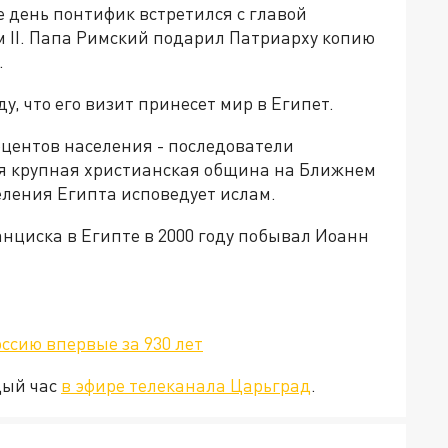
е день понтифик встретился с главой
 II. Папа Римский подарил Патриарху копию
.
, что его визит принесет мир в Египет.
роцентов населения - последователи
ая крупная христианская община на Ближнем
ления Египта исповедует ислам.
циска в Египте в 2000 году побывал Иоанн
ссию впервые за 930 лет
дый час
в эфире телеканала Царьград
.