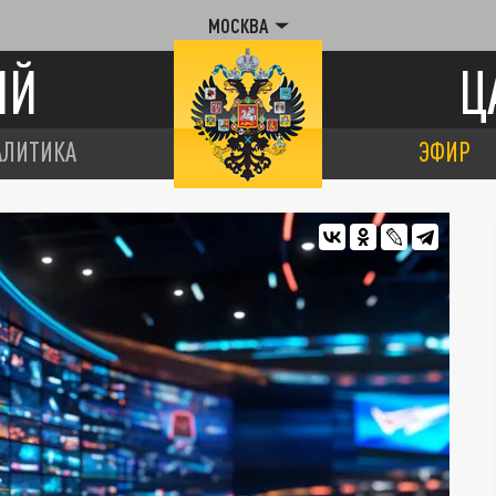
МОСКВА
ИЙ
Ц
АЛИТИКА
ЭФИР