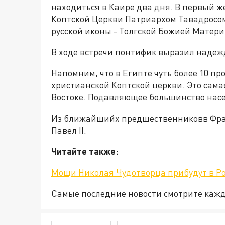
находиться в Каире два дня. В первый ж
Коптской Церкви Патриархом Тавадросом
русской иконы - Толгской Божией Матери
В ходе встречи понтифик выразил надежду
Напомним, что в Египте чуть более 10 п
христианской Коптской церкви. Это сам
Востоке. Подавляющее большинство насе
Из ближайшийх предшественниковв Фран
Павел II.
Читайте также:
Мощи Николая Чудотворца прибудут в Ро
Самые последние новости смотрите каж