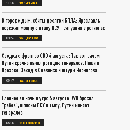
11:00
ПОЛИТИКА
В городе дым, сбиты десятки БПЛА: Ярославль
пережил мощную атаку ВСУ - ситуация в регионах
08:56
ОБЩЕСТВО
Сводка с фронтов СВО 6 августа: Так вот зачем
Путин срочно начал ротацию генералов. Наши в
Орехове. Заход в Славянск и штурм Чернигова
08:47
ПОЛИТИКА
Главное за ночь и утро 6 августа: WB бросил
"рабов", шпионы ВСУ в тылу, Путин меняет
генералов
08:00
ЭКСКЛЮЗИВ