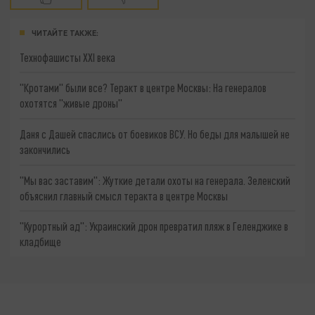
ЧИТАЙТЕ ТАКЖЕ:
Технофашисты XXI века
"Кротами" были все? Теракт в центре Москвы: На генералов
охотятся "живые дроны"
Даня с Дашей спаслись от боевиков ВСУ. Но беды для малышей не
закончились
"Мы вас заставим": Жуткие детали охоты на генерала. Зеленский
объяснил главный смысл теракта в центре Москвы
"Курортный ад": Украинский дрон превратил пляж в Геленджике в
кладбище