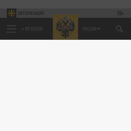
18+
АВТОРИЗАЦИЯ
89.93 EUR
РОССИЯ