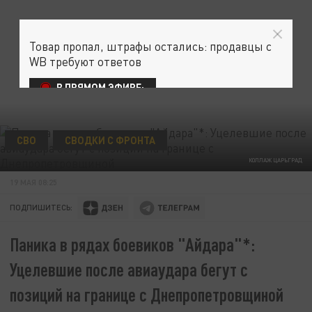
Товар пропал, штрафы остались: продавцы с
WB требуют ответов
В ПРЯМОМ ЭФИРЕ:
СВО
СВОДКИ С ФРОНТА
КОЛЛАЖ ЦАРЬГРАД
19 МАЯ 08:25
ПОДПИШИТЕСЬ:
Паника в рядах боевиков "Айдара"*:
Уцелевшие после авиаудара бегут с
позиций на границе с Днепропетровщиной