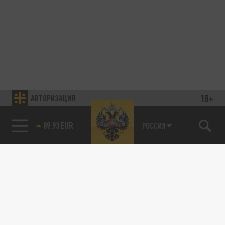
18+
АВТОРИЗАЦИЯ
89.93 EUR
РОССИЯ