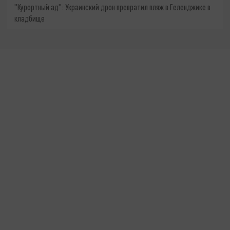
"Курортный ад": Украинский дрон превратил пляж в Геленджике в
кладбище