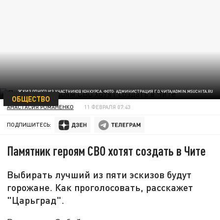
ЭСКИЗ ОДНОГО ИЗ УЧАСТНИКОВ КОНКУРСА. ФОТО: АДМИНИСТРАЦИЯ Г.О.ЧИТА/ADMIN.MSUCHITA.RU
ОБЩЕСТВО
АНАСТАСИЯ РОМАНЕНКО
11 ФЕВРАЛЯ 07:43
ПОДПИШИТЕСЬ:
Памятник героям СВО хотят создать в Чите
Выбирать лучший из пяти эскизов будут
горожане. Как проголосовать, расскажет
"Царьград".