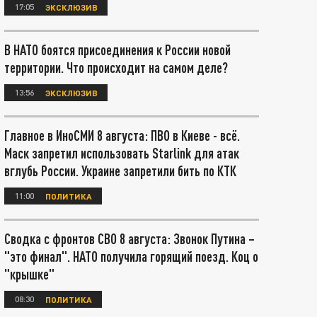
17:05
ЭКСКЛЮЗИВ
В НАТО боятся присоединения к России новой
территории. Что происходит на самом деле?
13:56
ЭКСКЛЮЗИВ
Главное в ИноСМИ 8 августа: ПВО в Киеве - всё.
Маск запретил использовать Starlink для атак
вглубь России. Украине запретили бить по КТК
11:00
ПОЛИТИКА
Сводка с фронтов СВО 8 августа: Звонок Путина –
"это финал". НАТО получила горящий поезд. Коц о
"крышке"
08:30
ПОЛИТИКА