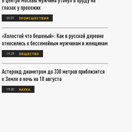
В центре Москвы мужчина утонул в пруду на
глазах у прохожих
20:07
ПРОИСШЕСТВИЯ
«Холостой что бешеный»: Как в русской деревне
относились к бессемейным мужчинам и женщинам
19:29
ОБЩЕСТВО
Астероид диаметром до 330 метров приблизится
к Земле в ночь на 10 августа
19:00
НАУКА