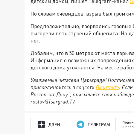
детским домом, пишет Telegram-канал
S
По словам очевидцев, взрыв был громким
Предположительно, взорвались газовые 
выгорели пять строений общепита. На 
нет.
Добавим, что в 50 метрах от места взры
Информация о возможных повреждениях 
детского дома уточняется. На месте раб
Уважаемые читатели Царьграда! Подписыва
присоединяйтесь в соцсети
Вконтакте
. Если
Ростов-на-Дону", присылайте свои наблюде
rostov@Tsargrad.ТV.
Подпи
ДЗЕН
ТЕЛЕГРАМ
и перв