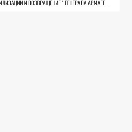
ТРИ ГЛАВНЫХ ИНСАЙДА ОБ СВО. ОТМЕНА МОБИЛИЗАЦИИ И ВОЗВРАЩЕНИЕ "ГЕНЕРАЛА АРМАГЕДДОНА"? ОТЛИЧНЫЕ НОВОСТИ, КОТОРЫЕ ЖДАЛИ ВСЕ