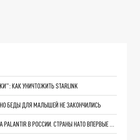
ТКИ": КАК УНИЧТОЖИТЬ STARLINK
. НО БЕДЫ ДЛЯ МАЛЫШЕЙ НЕ ЗАКОНЧИЛИСЬ
"ОЧЕНЬ ПЛОХИЕ НОВОСТИ": БОЛЬШАЯ ОШИБКА PALANTIR В РОССИИ. СТРАНЫ НАТО ВПЕРВЫЕ ЗА СВО ОСТАНОВИЛИ ПОСТАВКИ ОРУЖИЯ. ВСУ ТЕРЯЮТ ПРИГРАНИЧЬЕ?