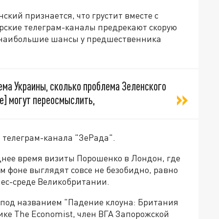
кий признается, что грустит вместе с
рские телеграм-каналы предрекают скорую
— наибольшие шансы у предшественника
ема Украины, сколько проблема Зеленского
де] могут переосмыслить,
 телеграм-канала "ЗеРада".
днее время визиты Порошенко в Лондон, где
ом фоне выглядят совсе не безобидно, равно
знес-среде Великобритании.
од названием "Падение клоуна: Британия
ке The Economist, член ВГА Запорожской