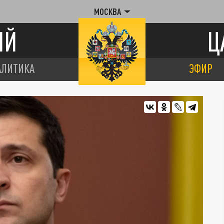
МОСКВА
ИЙ
Ц
АЛИТИКА
ЭФИР