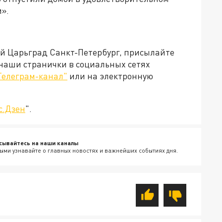
и».
ей Царьград Санкт-Петербург, присылайте
 наши странички в социальных сетях
Телеграм-канал"
или на электронную
с.Дзен
".
сывайтесь на наши каналы
ыми узнавайте о главных новостях и важнейших событиях дня.