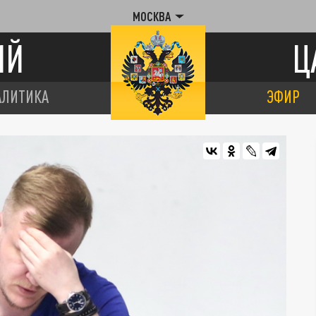
МОСКВА
ИЙ
Ц
АЛИТИКА
ЭФИР