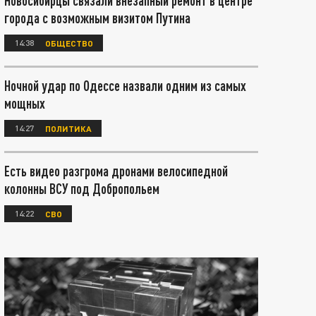
Новосибирцы связали внезапный ремонт в центре
города с возможным визитом Путина
14:38
ОБЩЕСТВО
Ночной удар по Одессе назвали одним из самых
мощных
14:27
ПОЛИТИКА
Есть видео разгрома дронами велосипедной
колонны ВСУ под Добропольем
14:22
СВО