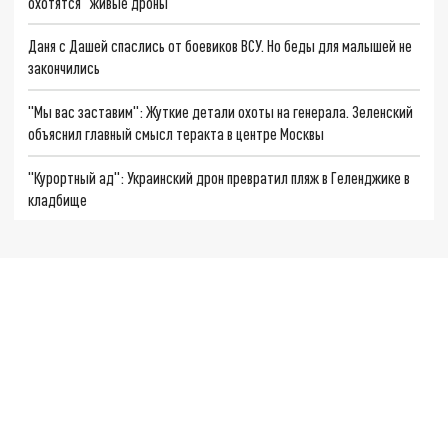
охотятся "живые дроны"
Даня с Дашей спаслись от боевиков ВСУ. Но беды для малышей не
закончились
"Мы вас заставим": Жуткие детали охоты на генерала. Зеленский
объяснил главный смысл теракта в центре Москвы
"Курортный ад": Украинский дрон превратил пляж в Геленджике в
кладбище