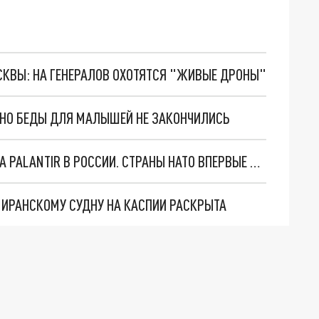
ОСКВЫ: НА ГЕНЕРАЛОВ ОХОТЯТСЯ "ЖИВЫЕ ДРОНЫ"
. НО БЕДЫ ДЛЯ МАЛЫШЕЙ НЕ ЗАКОНЧИЛИСЬ
"ОЧЕНЬ ПЛОХИЕ НОВОСТИ": БОЛЬШАЯ ОШИБКА PALANTIR В РОССИИ. СТРАНЫ НАТО ВПЕРВЫЕ ЗА СВО ОСТАНОВИЛИ ПОСТАВКИ ОРУЖИЯ. ВСУ ТЕРЯЮТ ПРИГРАНИЧЬЕ?
О ИРАНСКОМУ СУДНУ НА КАСПИИ РАСКРЫТА