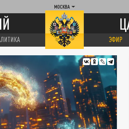
МОСКВА
ИЙ
Ц
АЛИТИКА
ЭФИР