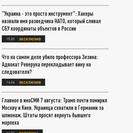
"Украина - это просто инструмент": Хакеры
назвали имя разведчика НАТО, который сливал
СБУ координаты объектов в России
15:20
ЭКСКЛЮЗИВ
Что на самом деле убило профессора Зезина:
Адвокат Реверука перекладывает вину на
следователя?
14:24
ЭКСКЛЮЗИВ
Главное в иноСМИ 7 августа: Трамп почти помирил
Москву и Киев. Украинца схватили в Германии за
шпионаж. Штаты просят вернуть бывшего
морпеха
11:00
ПОЛИТИКА