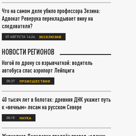
Что на самом деле убило профессора Зезина:
Адвокат Реверука перекладывает вину на
следователя?
07 АВГУСТА 14:24
ЭКСКЛЮЗИВ
НОВОСТИ РЕГИОНОВ
Ногой по дрону со взрывчаткой: водитель
автобуса спас аэропорт Лейпцига
00:27
ПРОИСШЕСТВИЯ
40 тысяч лет в болотах: древняя ДНК укажет путь
к «вечным» лесам на русском Севере
00:15
НАУКА