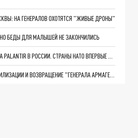
ОСКВЫ: НА ГЕНЕРАЛОВ ОХОТЯТСЯ "ЖИВЫЕ ДРОНЫ"
. НО БЕДЫ ДЛЯ МАЛЫШЕЙ НЕ ЗАКОНЧИЛИСЬ
"ОЧЕНЬ ПЛОХИЕ НОВОСТИ": БОЛЬШАЯ ОШИБКА PALANTIR В РОССИИ. СТРАНЫ НАТО ВПЕРВЫЕ ЗА СВО ОСТАНОВИЛИ ПОСТАВКИ ОРУЖИЯ. ВСУ ТЕРЯЮТ ПРИГРАНИЧЬЕ?
ТРИ ГЛАВНЫХ ИНСАЙДА ОБ СВО. ОТМЕНА МОБИЛИЗАЦИИ И ВОЗВРАЩЕНИЕ "ГЕНЕРАЛА АРМАГЕДДОНА"? ОТЛИЧНЫЕ НОВОСТИ, КОТОРЫЕ ЖДАЛИ ВСЕ