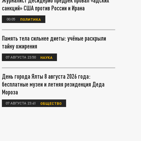
Журналист Десидерио предрёк провал «адских
санкций» США против России и Ирана
00:05
ПОЛИТИКА
Память тела сильнее диеты: учёные раскрыли
тайну ожирения
07 АВГУСТА 23:50
НАУКА
День города Ялты 8 августа 2026 года:
бесплатные музеи и летняя резиденция Деда
Мороза
07 АВГУСТА 23:41
ОБЩЕСТВО