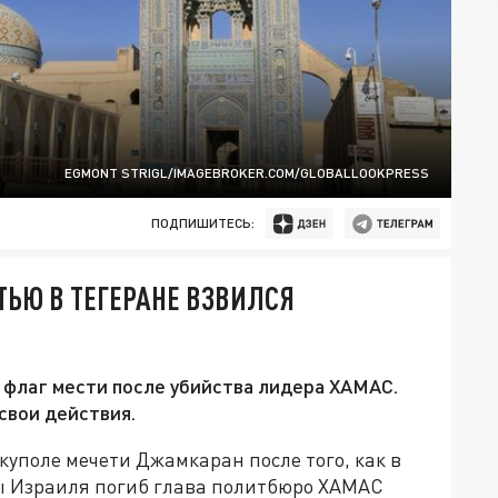
EGMONT STRIGL/IMAGEBROKER.COM/GLOBALLOOKPRESS
ПОДПИШИТЕСЬ:
ТЬЮ В ТЕГЕРАНЕ ВЗВИЛСЯ
 флаг мести после убийства лидера ХАМАС.
свои действия.
куполе мечети Джамкаран после того, как в
ны Израиля погиб глава политбюро ХАМАС