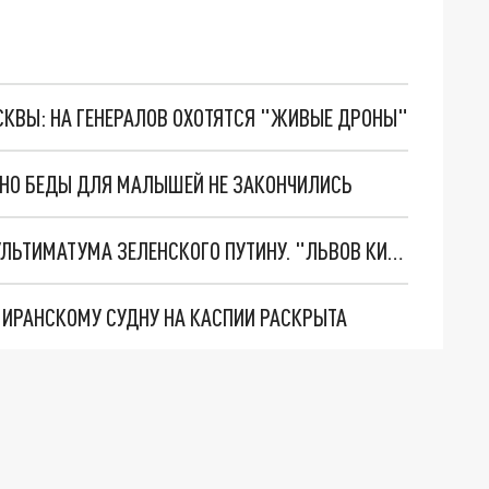
ОСКВЫ: НА ГЕНЕРАЛОВ ОХОТЯТСЯ "ЖИВЫЕ ДРОНЫ"
. НО БЕДЫ ДЛЯ МАЛЫШЕЙ НЕ ЗАКОНЧИЛИСЬ
НОВОЕ МАСШТАБНЕЙШЕЕ НАСТУПЛЕНИЕ. ТРИ УЛЬТИМАТУМА ЗЕЛЕНСКОГО ПУТИНУ. "ЛЬВОВ КИМА" ПОСТАВЯТ НА ПВО? ГЛОБАЛЬНЫЙ ПРОРЫВ ПОД ЗАПОРОЖЬЕМ
О ИРАНСКОМУ СУДНУ НА КАСПИИ РАСКРЫТА