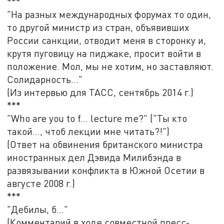
***
"На разных международных форумах то один,
то другой министр из стран, объявивших
России санкции, отводит меня в сторонку и,
крутя пуговицу на пиджаке, просит войти в
положение. Мол, мы не хотим, но заставляют.
Cолидарность…"
(Из интервью для ТАСС, сентябрь 2014 г.)
***
"Who are you to f… lecture me?" ("Ты кто
такой…, чтоб лекции мне читать?!")
(Ответ на обвинения британского министра
иностранных дел Дэвида Милибэнда в
развязывании конфликта в Южной Осетии в
августе 2008 г.)
***
"Дебилы, б..."
(Комментарий в ходе совместной пресс-