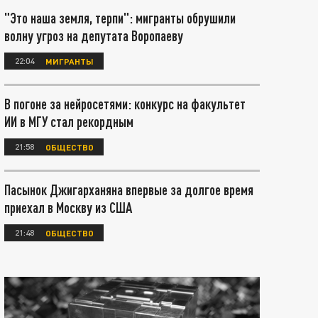
"Это наша земля, терпи": мигранты обрушили
волну угроз на депутата Воропаеву
22:04
МИГРАНТЫ
В погоне за нейросетями: конкурс на факультет
ИИ в МГУ стал рекордным
21:58
ОБЩЕСТВО
Пасынок Джигарханяна впервые за долгое время
приехал в Москву из США
21:48
ОБЩЕСТВО