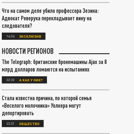
Что на самом деле убило профессора Зезина:
Адвокат Реверука перекладывает вину на
следователя?
14:24
ЭКСКЛЮЗИВ
НОВОСТИ РЕГИОНОВ
The Telegraph: британские бронемашины Ajax за 8
млрд долларов ломаются на испытаниях
22:32
А КАК У НИХ?
Стала известна причина, по которой семья
«Веселого молочника» Уолкера могут
депортировать
22:21
ОБЩЕСТВО