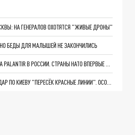
ОСКВЫ: НА ГЕНЕРАЛОВ ОХОТЯТСЯ "ЖИВЫЕ ДРОНЫ"
. НО БЕДЫ ДЛЯ МАЛЫШЕЙ НЕ ЗАКОНЧИЛИСЬ
"ОЧЕНЬ ПЛОХИЕ НОВОСТИ": БОЛЬШАЯ ОШИБКА PALANTIR В РОССИИ. СТРАНЫ НАТО ВПЕРВЫЕ ЗА СВО ОСТАНОВИЛИ ПОСТАВКИ ОРУЖИЯ. ВСУ ТЕРЯЮТ ПРИГРАНИЧЬЕ?
"ТЕРПЕНИЕ ПУТИНА ЛОПНУЛО". РЕКОРДНЫЙ УДАР ПО КИЕВУ "ПЕРЕСЁК КРАСНЫЕ ЛИНИИ". ОСОБЫЕ СПЕЦЫ КНДР НА ЛБС? ТАЙНЫЕ ПЕРЕГОВОРЫ ЕВРОПЫ И МОСКВЫ