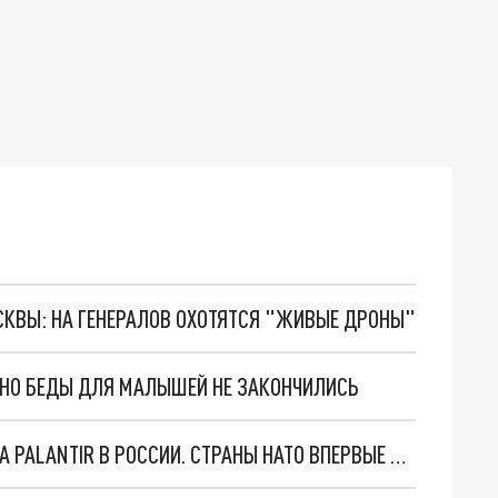
ОСКВЫ: НА ГЕНЕРАЛОВ ОХОТЯТСЯ "ЖИВЫЕ ДРОНЫ"
. НО БЕДЫ ДЛЯ МАЛЫШЕЙ НЕ ЗАКОНЧИЛИСЬ
"ОЧЕНЬ ПЛОХИЕ НОВОСТИ": БОЛЬШАЯ ОШИБКА PALANTIR В РОССИИ. СТРАНЫ НАТО ВПЕРВЫЕ ЗА СВО ОСТАНОВИЛИ ПОСТАВКИ ОРУЖИЯ. ВСУ ТЕРЯЮТ ПРИГРАНИЧЬЕ?