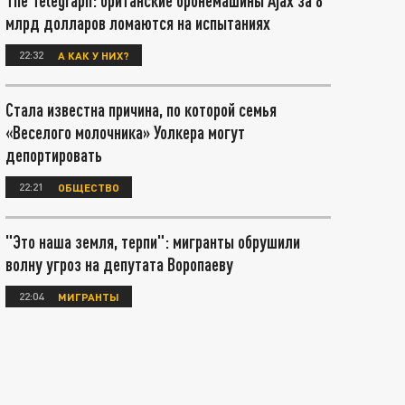
The Telegraph: британские бронемашины Ajax за 8
млрд долларов ломаются на испытаниях
22:32
А КАК У НИХ?
Стала известна причина, по которой семья
«Веселого молочника» Уолкера могут
депортировать
22:21
ОБЩЕСТВО
"Это наша земля, терпи": мигранты обрушили
волну угроз на депутата Воропаеву
22:04
МИГРАНТЫ