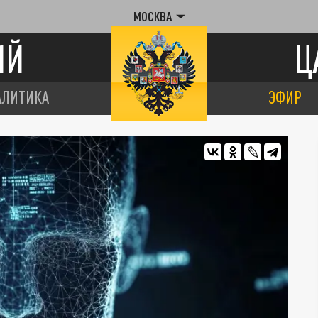
МОСКВА
ИЙ
Ц
АЛИТИКА
ЭФИР