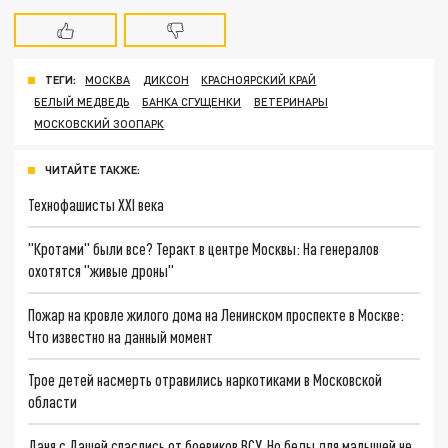
ТЕГИ:
МОСКВА
ДИКСОН
КРАСНОЯРСКИЙ КРАЙ
БЕЛЫЙ МЕДВЕДЬ
БАНКА СГУЩЕНКИ
ВЕТЕРИНАРЫ
МОСКОВСКИЙ ЗООПАРК
ЧИТАЙТЕ ТАКЖЕ:
Технофашисты XXI века
"Кротами" были все? Теракт в центре Москвы: На генералов
охотятся "живые дроны"
Пожар на кровле жилого дома на Ленинском проспекте в Москве:
Что известно на данный момент
Трое детей насмерть отравились наркотиками в Московской
области
Даня с Дашей спаслись от боевиков ВСУ. Но беды для малышей не