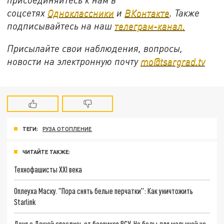
соцсетях
Одноклассники
и
ВКонтакте
. Также
подписывайтесь на наш
телеграм-канал.
Присылайте свои наблюдения, вопросы,
новости на электронную почту
mo@tsargrad.tv
ТЕГИ:
РУЗА ОТОПЛЕНИЕ
ЧИТАЙТЕ ТАКЖЕ:
Технофашисты XXI века
Оплеуха Маску. "Пора снять белые перчатки": Как уничтожить
Starlink
Даня с Дашей спаслись от боевиков ВСУ. Но беды для малышей не