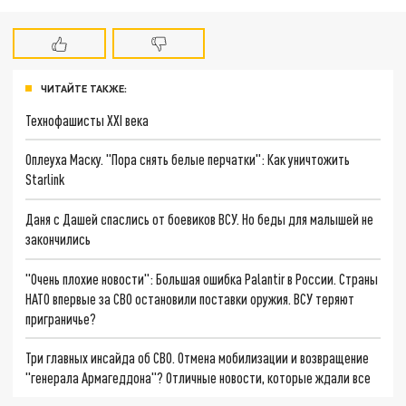
ЧИТАЙТЕ ТАКЖЕ:
Технофашисты XXI века
Оплеуха Маску. "Пора снять белые перчатки": Как уничтожить
Starlink
Даня с Дашей спаслись от боевиков ВСУ. Но беды для малышей не
закончились
"Очень плохие новости": Большая ошибка Palantir в России. Страны
НАТО впервые за СВО остановили поставки оружия. ВСУ теряют
приграничье?
Три главных инсайда об СВО. Отмена мобилизации и возвращение
"генерала Армагеддона"? Отличные новости, которые ждали все