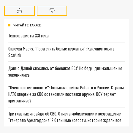
ЧИТАЙТЕ ТАКЖЕ:
Технофашисты XXI века
Оплеуха Маску. "Пора снять белые перчатки": Как уничтожить
Starlink
Даня с Дашей спаслись от боевиков ВСУ. Но беды для малышей не
закончились
"Очень плохие новости": Большая ошибка Palantir в России. Страны
НАТО впервые за СВО остановили поставки оружия. ВСУ теряют
приграничье?
Три главных инсайда об СВО. Отмена мобилизации и возвращение
"генерала Армагеддона"? Отличные новости, которые ждали все