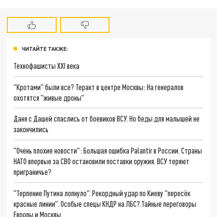
ЧИТАЙТЕ ТАКЖЕ:
Технофашисты XXI века
"Кротами" были все? Теракт в центре Москвы: На генералов
охотятся "живые дроны"
Даня с Дашей спаслись от боевиков ВСУ. Но беды для малышей не
закончились
"Очень плохие новости": Большая ошибка Palantir в России. Страны
НАТО впервые за СВО остановили поставки оружия. ВСУ теряют
приграничье?
"Терпение Путина лопнуло". Рекордный удар по Киеву "пересёк
красные линии". Особые спецы КНДР на ЛБС? Тайные переговоры
Европы и Москвы