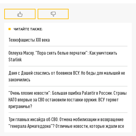
ЧИТАЙТЕ ТАКЖЕ:
Технофашисты XXI века
Оплеуха Маску. "Пора снять белые перчатки": Как уничтожить
Starlink
Даня с Дашей спаслись от боевиков ВСУ. Но беды для малышей не
закончились
"Очень плохие новости": Большая ошибка Palantir в России. Страны
НАТО впервые за СВО остановили поставки оружия. ВСУ теряют
приграничье?
Три главных инсайда об СВО. Отмена мобилизации и возвращение
"генерала Армагеддона"? Отличные новости, которые ждали все