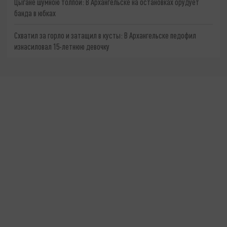
Цыгане шумною толпой: В Архангельске на остановках орудует
банда в юбках
Схватил за горло и затащил в кусты: В Архангельске педофил
изнасиловал 15-летнюю девочку