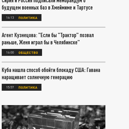
Сирия и Россия подписали меморандум о
будущем военных баз в Хмеймиме и Тартусе
16:13
ПОЛИТИКА
Агент Кузнецова: "Если бы "Трактор" позвал
раньше, Женя играл бы в Челябинске"
16:00
ОБЩЕСТВО
Куба нашла способ обойти блокаду США: Гавана
наращивает солнечную генерацию
15:57
ПОЛИТИКА