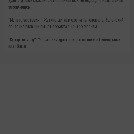
Даня с Дашей спаслись от боевиков ВСУ. Но беды для малышей не
закончились
"Мы вас заставим": Жуткие детали охоты на генерала. Зеленский
объяснил главный смысл теракта в центре Москвы
"Курортный ад": Украинский дрон превратил пляж в Геленджике в
кладбище