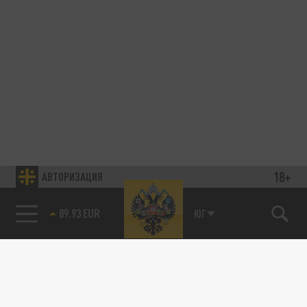
18+
АВТОРИЗАЦИЯ
89.93 EUR
ЮГ