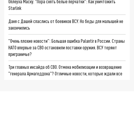
Оплеуха Маску. "Пора снять белые перчатки": Как уничтожить
Starlink
Даня с Дашей спаслись от боевиков ВСУ. Но беды для малышей не
закончились
"Очень плохие новости": Большая ошибка Palantir в России. Страны
НАТО впервые за СВО остановили поставки оружия. ВСУ теряют
приграничье?
Три главных инсайда об СВО. Отмена мобилизации и возвращение
"генерала Армагеддона"? Отличные новости, которые ждали все