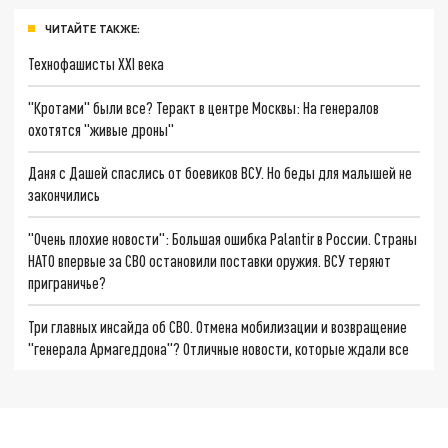
ЧИТАЙТЕ ТАКЖЕ:
Технофашисты XXI века
"Кротами" были все? Теракт в центре Москвы: На генералов
охотятся "живые дроны"
Даня с Дашей спаслись от боевиков ВСУ. Но беды для малышей не
закончились
"Очень плохие новости": Большая ошибка Palantir в России. Страны
НАТО впервые за СВО остановили поставки оружия. ВСУ теряют
приграничье?
Три главных инсайда об СВО. Отмена мобилизации и возвращение
"генерала Армагеддона"? Отличные новости, которые ждали все