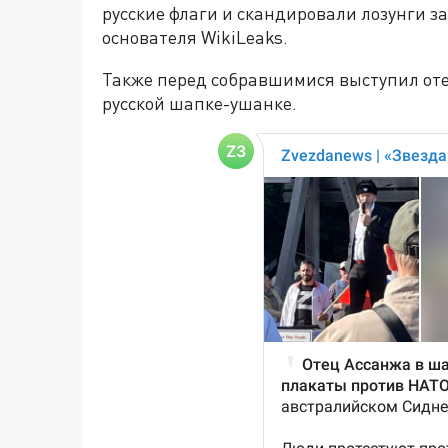
русские флаги и скандировали лозунги з
основателя WikiLeaks.
Также перед собравшимися выступил от
русской шапке-ушанке.