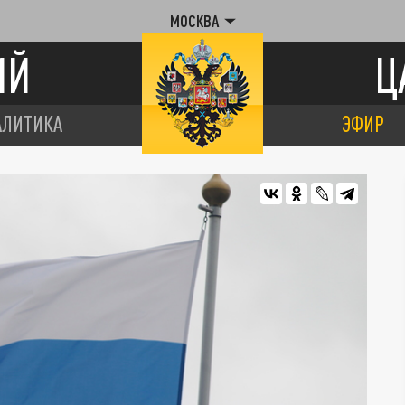
МОСКВА
ИЙ
Ц
АЛИТИКА
ЭФИР