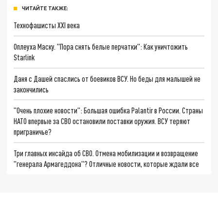
ЧИТАЙТЕ ТАКЖЕ:
Технофашисты XXI века
Оплеуха Маску. "Пора снять белые перчатки": Как уничтожить
Starlink
Даня с Дашей спаслись от боевиков ВСУ. Но беды для малышей не
закончились
"Очень плохие новости": Большая ошибка Palantir в России. Страны
НАТО впервые за СВО остановили поставки оружия. ВСУ теряют
приграничье?
Три главных инсайда об СВО. Отмена мобилизации и возвращение
"генерала Армагеддона"? Отличные новости, которые ждали все