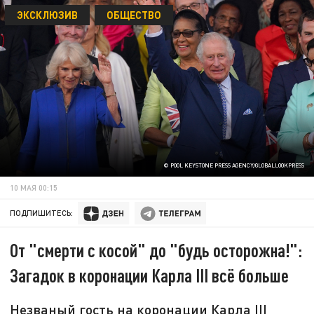
ЭКСКЛЮЗИВ
ОБЩЕСТВО
© POOL KEYSTONE PRESS AGENCY/GLOBALLOOKPRESS
10 МАЯ 00:15
ПОДПИШИТЕСЬ:
От "смерти с косой" до "будь осторожна!":
Загадок в коронации Карла III всё больше
Незваный гость на коронации Карла III