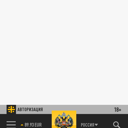
18+
АВТОРИЗАЦИЯ
89.93 EUR
РОССИЯ