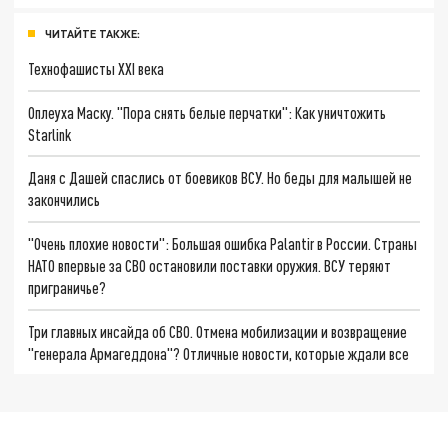
ЧИТАЙТЕ ТАКЖЕ:
Технофашисты XXI века
Оплеуха Маску. "Пора снять белые перчатки": Как уничтожить
Starlink
Даня с Дашей спаслись от боевиков ВСУ. Но беды для малышей не
закончились
"Очень плохие новости": Большая ошибка Palantir в России. Страны
НАТО впервые за СВО остановили поставки оружия. ВСУ теряют
приграничье?
Три главных инсайда об СВО. Отмена мобилизации и возвращение
"генерала Армагеддона"? Отличные новости, которые ждали все