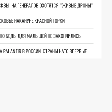
ОСКВЫ: НА ГЕНЕРАЛОВ ОХОТЯТСЯ "ЖИВЫЕ ДРОНЫ"
СКОВЬЕ НАКАНУНЕ КРАСНОЙ ГОРКИ
. НО БЕДЫ ДЛЯ МАЛЫШЕЙ НЕ ЗАКОНЧИЛИСЬ
"ОЧЕНЬ ПЛОХИЕ НОВОСТИ": БОЛЬШАЯ ОШИБКА PALANTIR В РОССИИ. СТРАНЫ НАТО ВПЕРВЫЕ ЗА СВО ОСТАНОВИЛИ ПОСТАВКИ ОРУЖИЯ. ВСУ ТЕРЯЮТ ПРИГРАНИЧЬЕ?