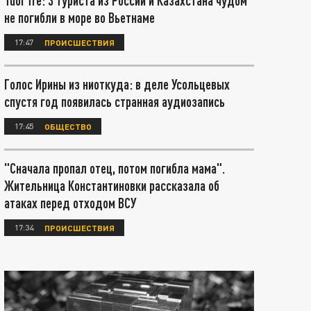
Tuoi Tre: 3 туриста из России и Казахстана чудом
не погибли в море во Вьетнаме
17:47
ПРОИСШЕСТВИЯ
Голос Ирины из ниоткуда: в деле Усольцевых
спустя год появилась странная аудиозапись
17:45
ОБЩЕСТВО
"Сначала пропал отец, потом погибла мама".
Жительница Константиновки рассказала об
атаках перед отходом ВСУ
17:34
ПРОИСШЕСТВИЯ