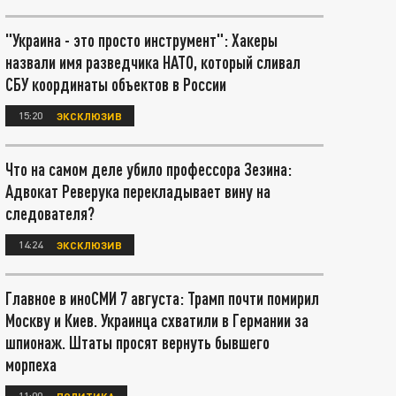
"Украина - это просто инструмент": Хакеры
назвали имя разведчика НАТО, который сливал
СБУ координаты объектов в России
15:20
ЭКСКЛЮЗИВ
Что на самом деле убило профессора Зезина:
Адвокат Реверука перекладывает вину на
следователя?
14:24
ЭКСКЛЮЗИВ
Главное в иноСМИ 7 августа: Трамп почти помирил
Москву и Киев. Украинца схватили в Германии за
шпионаж. Штаты просят вернуть бывшего
морпеха
11:00
ПОЛИТИКА