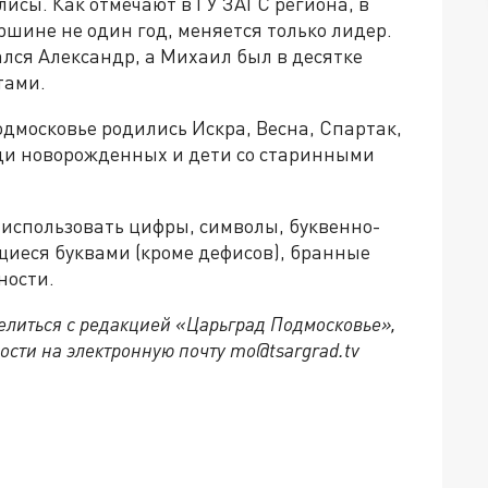
лисы. Как отмечают в ГУ ЗАГС региона, в
шине не один год, меняется только лидер.
ался Александр, а Михаил был в десятке
тами.
одмосковье родились Искра, Весна, Спартак,
еди новорожденных и дети со старинными
 использовать цифры, символы, буквенно-
щиеся буквами (кроме дефисов), бранные
ности.
делиться с редакцией «Царьград Подмосковье»,
ости на электронную почту mo@tsargrad.tv