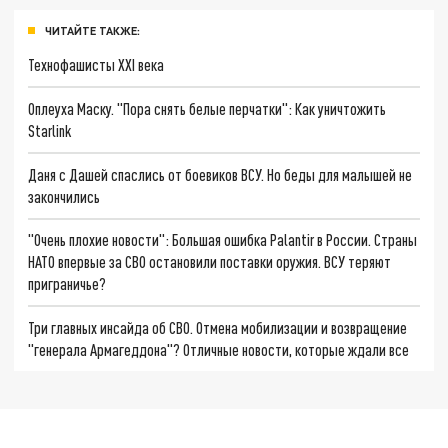
ЧИТАЙТЕ ТАКЖЕ:
Технофашисты XXI века
Оплеуха Маску. "Пора снять белые перчатки": Как уничтожить
Starlink
Даня с Дашей спаслись от боевиков ВСУ. Но беды для малышей не
закончились
"Очень плохие новости": Большая ошибка Palantir в России. Страны
НАТО впервые за СВО остановили поставки оружия. ВСУ теряют
приграничье?
Три главных инсайда об СВО. Отмена мобилизации и возвращение
"генерала Армагеддона"? Отличные новости, которые ждали все