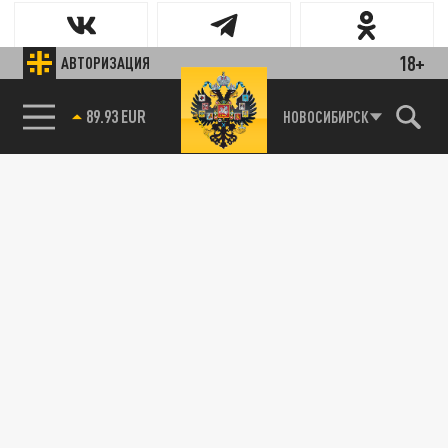
18+
АВТОРИЗАЦИЯ
89.93 EUR
НОВОСИБИРСК
85.64 BRENT
Новости smi2.ru