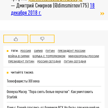
— Дмитрий Смирнов (@dimsmirnov175)
18
декабря 2018 г.
ТЕГИ:
РОССИЯ
СИРИЯ
ПУТИН
ПРЕЗИДЕНТ РОССИИ
ВОЙНА В СИРИИ
БОРЬБА С ТЕРРОРИЗМОМ
МИНОБОРОНЫ РОССИИ
ПРЕЗИДЕНТ ПУТИН
РОССИЯ СЕГОДНЯ
ПУТИН СЕГОДНЯ
ЧИТАЙТЕ ТАКЖЕ:
Технофашисты XXI века
Оплеуха Маску. "Пора снять белые перчатки": Как уничтожить
Starlink
Даня с Дашей спаслись от боевиков ВСУ. Но беды для малышей не