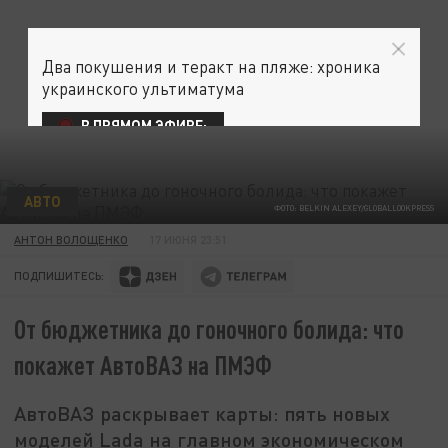
Два покушения и теракт на пляже: хроника
украинского ультиматума
В ПРЯМОМ ЭФИРЕ:
АВТО
ФОТО: BELKIN ALEXEY/GLOBALLOOKPRESS
АНТОН ВОЛОЩЕНКО
17 ИЮНЯ 23:51
ПОДПИШИТЕСЬ:
От бюджетника до гоночного болида: что
покажет АвтоВАЗ на ПМЭФ
АвтоВАЗ раскрывает карты: пять новых
моделей Lada на главном экономическом