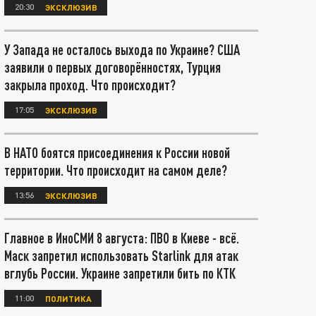
20:30
ЭКСКЛЮЗИВ
У Запада не осталось выхода по Украине? США
заявили о первых договорённостях, Турция
закрыла проход. Что происходит?
17:05
ЭКСКЛЮЗИВ
В НАТО боятся присоединения к России новой
территории. Что происходит на самом деле?
13:56
ЭКСКЛЮЗИВ
Главное в ИноСМИ 8 августа: ПВО в Киеве - всё.
Маск запретил использовать Starlink для атак
вглубь России. Украине запретили бить по КТК
11:00
ПОЛИТИКА