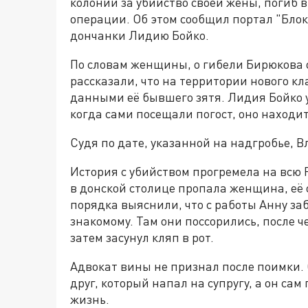
колонии за убийство своей жены, погиб 
операции. Об этом сообщил портал "Блок
дончанки Лидию Бойко.
По словам женщины, о гибели Бирюкова о
рассказали, что на территории нового к
данными её бывшего зятя. Лидия Бойко 
когда сами посещали погост, оно находи
Судя по дате, указанной на надгробье, В
История с убийством прогремела на всю Р
в донской столице пропала женщина, её
порядка выяснили, что с работы Анну забр
знакомому. Там они поссорились, после ч
затем засунул кляп в рот.
Адвокат вины не признал после поимки. 
друг, который напал на супругу, а он сам
жизнь.