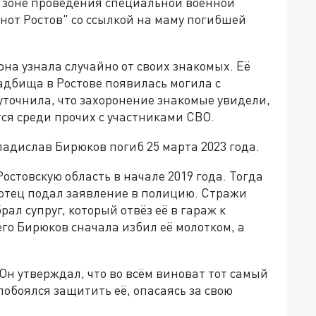
в зоне проведения специальной военной
нот Ростов" со ссылкой на маму погибшей
на узнала случайно от своих знакомых. Её
ладбища в Ростове появилась могила с
уточнила, что захоронение знакомые увидели,
тся среди прочих с участниками СВО.
ладислав Бирюков погиб 25 марта 2023 года.
остовскую область в начале 2019 года. Тогда
 отец подал заявление в полицию. Стражи
ал супруг, который отвёз её в гараж к
его Бирюков сначала избил её молотком, а
Он утверждал, что во всём виноват тот самый
 побоялся защитить её, опасаясь за свою