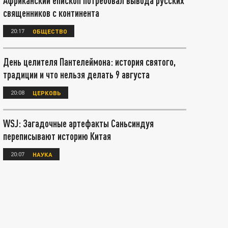
Африканский епископ потребовал вывода русских
священников с континента
20:17
ОБЩЕСТВО
День целителя Пантелеймона: история святого,
традиции и что нельзя делать 9 августа
20:08
ЦЕРКОВЬ
WSJ: Загадочные артефакты Саньсиндуя
переписывают историю Китая
20:07
НАУКА