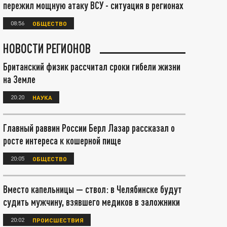
пережил мощную атаку ВСУ - ситуация в регионах
08:56
ОБЩЕСТВО
НОВОСТИ РЕГИОНОВ
Британский физик рассчитал сроки гибели жизни
на Земле
20:20
НАУКА
Главный раввин России Берл Лазар рассказал о
росте интереса к кошерной пище
20:05
ОБЩЕСТВО
Вместо капельницы — ствол: в Челябинске будут
судить мужчину, взявшего медиков в заложники
20:02
ПРОИСШЕСТВИЯ