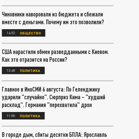
Чиновники наворовали из бюджета и сбежали
вместе с деньгами. Почему им это позволили?
14:52
ОБЩЕСТВО
США нарастили обмен разведданными с Киевом.
Как это отразится на России?
12:48
ПОЛИТИКА
Главное в ИноСМИ 6 августа: По Геленджику
ударили "случайно". Сюрприз Кима – "худший
расклад". Германия "перехватила" дрон
11:00
ПОЛИТИКА
В городе дым, сбиты десятки БПЛА: Ярославль