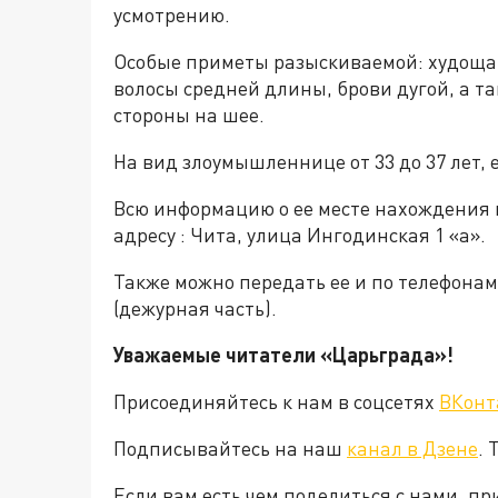
усмотрению.
Особые приметы разыскиваемой: худощав
волосы средней длины, брови дугой, а т
стороны на шее.
На вид злоумышленнице от 33 до 37 лет, е
Всю информацию о ее месте нахождения 
адресу : Чита, улица Ингодинская 1 «а».
Также можно передать ее и по телефонам: 
(дежурная часть).
Уважаемые читатели «Царьград
Присоединяйтесь к нам в соцсетях
ВКонт
Подписывайтесь на наш
канал в Дзене
. 
Если вам есть чем поделиться с нами, п