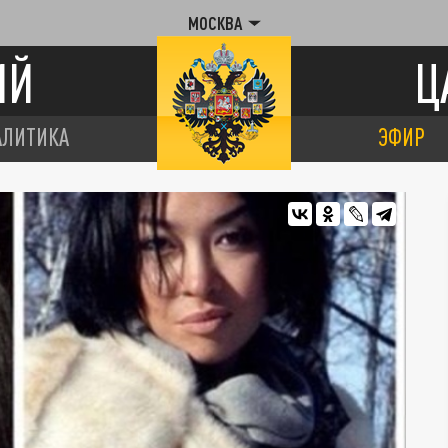
МОСКВА
ИЙ
Ц
АЛИТИКА
ЭФИР