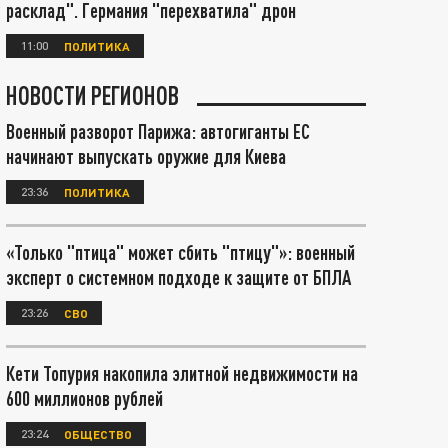
расклад". Германия "перехватила" дрон
11:00
ПОЛИТИКА
НОВОСТИ РЕГИОНОВ
Военный разворот Парижа: автогиганты ЕС
начинают выпускать оружие для Киева
23:36
ПОЛИТИКА
«Только "птица" может сбить "птицу"»: военный
эксперт о системном подходе к защите от БПЛА
23:26
СВО
Кети Топурия накопила элитной недвижимости на
600 миллионов рублей
23:24
ОБЩЕСТВО