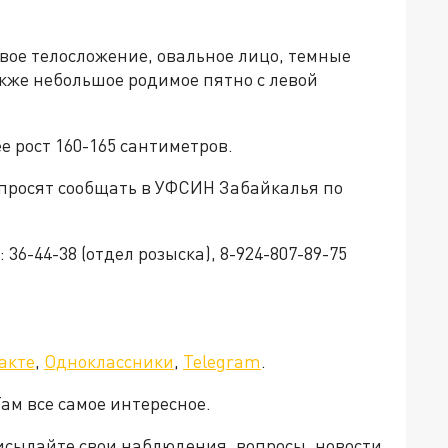
ое телосложение, овальное лицо, темные
акже небольшое родимое пятно с левой
е рост 160-165 сантиметров.
просят сообщать в УФСИН Забайкалья по
36-44-38 (отдел розыска), 8-924-807-89-75
а»!
акте
,
Одноклассники
,
Telegram
.
Там все самое интересное.
рисылайте свои наблюдения, вопросы, новости