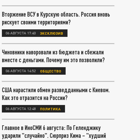
Вторжение ВСУ в Курскую область. Россия вновь
рискует своими территориями?
06 АВГУСТА 17:40
ЭКСКЛЮЗИВ
Чиновники наворовали из бюджета и сбежали
вместе с деньгами. Почему им это позволили?
06 АВГУСТА 14:52
ОБЩЕСТВО
США нарастили обмен разведданными с Киевом.
Как это отразится на России?
06 АВГУСТА 12:48
ПОЛИТИКА
Главное в ИноСМИ 6 августа: По Геленджику
ударили "случайно". Сюрприз Кима – "худший