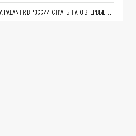
"ОЧЕНЬ ПЛОХИЕ НОВОСТИ": БОЛЬШАЯ ОШИБКА PALANTIR В РОССИИ. СТРАНЫ НАТО ВПЕРВЫЕ ЗА СВО ОСТАНОВИЛИ ПОСТАВКИ ОРУЖИЯ. ВСУ ТЕРЯЮТ ПРИГРАНИЧЬЕ?