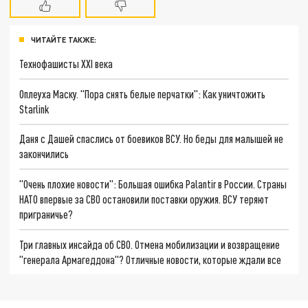
ЧИТАЙТЕ ТАКЖЕ:
Технофашисты XXI века
Оплеуха Маску. "Пора снять белые перчатки": Как уничтожить
Starlink
Даня с Дашей спаслись от боевиков ВСУ. Но беды для малышей не
закончились
"Очень плохие новости": Большая ошибка Palantir в России. Страны
НАТО впервые за СВО остановили поставки оружия. ВСУ теряют
приграничье?
Три главных инсайда об СВО. Отмена мобилизации и возвращение
"генерала Армагеддона"? Отличные новости, которые ждали все