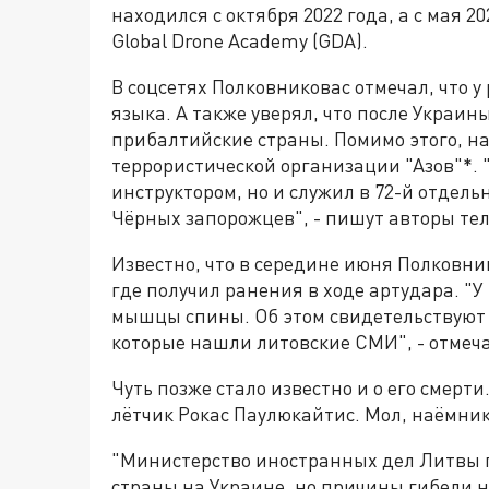
находился с октября 2022 года, а с мая 
Global Drone Academy (GDA).
В соцсетях Полковниковас отмечал, что у 
языка. А также уверял, что после Украин
прибалтийские страны. Помимо этого, н
террористической организации "Азов"*. 
инструктором, но и служил в 72-й отде
Чёрных запорожцев", - пишут авторы те
Известно, что в середине июня Полковни
где получил ранения в ходе артудара. "
мышцы спины. Об этом свидетельствуют 
которые нашли литовские СМИ", - отмеча
Чуть позже стало известно и о его смерт
лётчик Рокас Паулюкайтис. Мол, наёмник
"Министерство иностранных дел Литвы 
страны на Украине, но причины гибели н