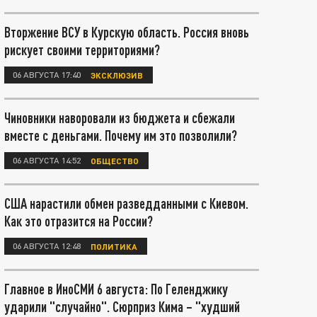
Вторжение ВСУ в Курскую область. Россия вновь
рискует своими территориями?
06 АВГУСТА 17:40
ЭКСКЛЮЗИВ
Чиновники наворовали из бюджета и сбежали
вместе с деньгами. Почему им это позволили?
06 АВГУСТА 14:52
ОБЩЕСТВО
США нарастили обмен разведданными с Киевом.
Как это отразится на России?
06 АВГУСТА 12:48
ПОЛИТИКА
Главное в ИноСМИ 6 августа: По Геленджику
ударили "случайно". Сюрприз Кима – "худший