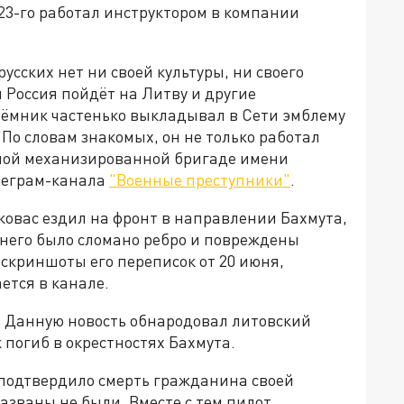
2023-го работал инструктором в компании
русских нет ни своей культуры, ни своего
ы Россия пойдёт на Литву и другие
аёмник частенько выкладывал в Сети эмблему
"По словам знакомых, он не только работал
льной механизированной бригаде имени
леграм-канала
"Военные преступники"
.
ковас ездил на фронт в направлении Бахмута,
У него было сломано ребро и повреждены
скриншоты его переписок от 20 июня,
ется в канале.
и. Данную новость обнародовал литовский
 погиб в окрестностях Бахмута.
подтвердило смерть гражданина своей
азваны не были. Вместе с тем пилот