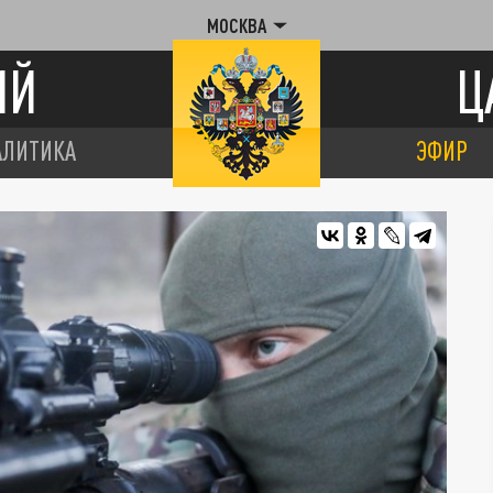
МОСКВА
ИЙ
Ц
АЛИТИКА
ЭФИР