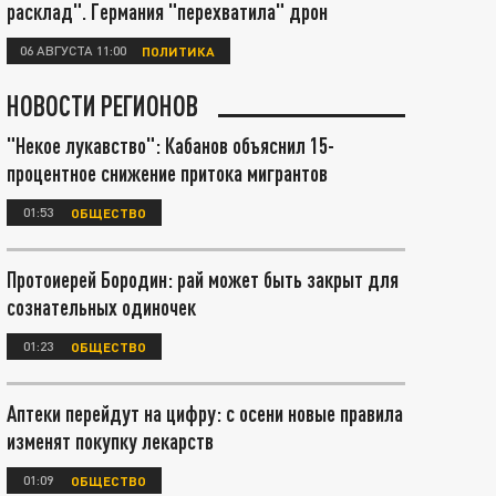
расклад". Германия "перехватила" дрон
06 АВГУСТА 11:00
ПОЛИТИКА
НОВОСТИ РЕГИОНОВ
"Некое лукавство": Кабанов объяснил 15-
процентное снижение притока мигрантов
01:53
ОБЩЕСТВО
Протоиерей Бородин: рай может быть закрыт для
сознательных одиночек
01:23
ОБЩЕСТВО
Аптеки перейдут на цифру: с осени новые правила
изменят покупку лекарств
01:09
ОБЩЕСТВО