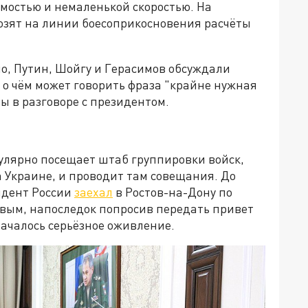
мостью и немаленькой скоростью. На
озят на линии боесоприкосновения расчёты
но, Путин, Шойгу и Герасимов обсуждали
 о чём может говорить фраза "крайне нужная
ы в разговоре с президентом.
улярно посещает штаб группировки войск,
 Украине, и проводит там совещания. До
зидент России
заехал
в Ростов-на-Дону по
овым, напоследок попросив передать привет
началось серьёзное оживление.