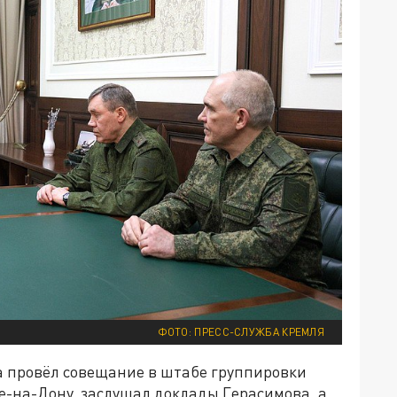
ФОТО: ПРЕСС-СЛУЖБА КРЕМЛЯ
ва провёл совещание в штабе группировки
е-на-Дону, заслушал доклады Герасимова, а