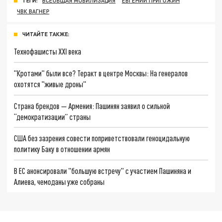
ТЕГИ:
ВСЕОБЩАЯ МОБИЛИЗАЦИЯ
ЕВГЕНИЙ ПРИГОЖИН
ЧВК ВАГНЕР
ЧИТАЙТЕ ТАКЖЕ:
Технофашисты XXI века
"Кротами" были все? Теракт в центре Москвы: На генералов
охотятся "живые дроны"
Страна брендов — Армения: Пашинян заявил о сильной
“демократизации” страны
США без зазрения совести поприветствовали геноцидальную
политику Баку в отношении армян
В ЕС анонсировали "большую встречу" с участием Пашиняна и
Алиева, чемоданы уже собраны