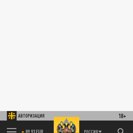
18+
АВТОРИЗАЦИЯ
89.93 EUR
РОССИЯ