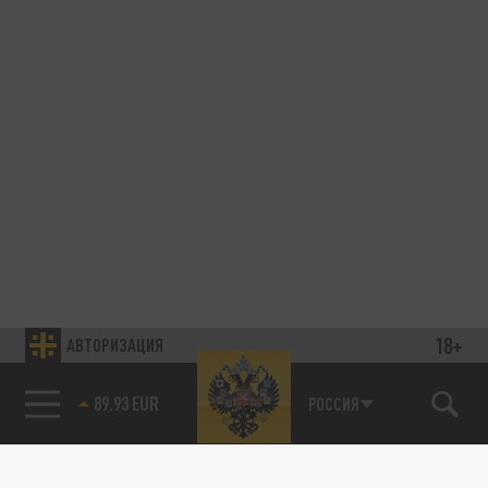
18+
АВТОРИЗАЦИЯ
89.93 EUR
РОССИЯ