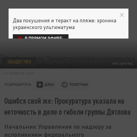
Два покушения и теракт на пляже: хроника
украинского ультиматума
В ПРЯМОМ ЭФИРЕ:
ОБЩЕСТВО
ФОТО: ЦАРЬГРАД
04 ФЕВРАЛЯ 13:09
ПОДПИШИТЕСЬ:
Ошибся свой же: Прокуратура указала на
неточность в деле о гибели группы Дятлова
Начальник Управления по надзору за
исполнением федерального