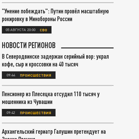
"Умение побеждать": Путин провёл масштабную
рокировку в Минобороны России
05 АВГУСТА 20:00
СВО
НОВОСТИ РЕГИОНОВ
В Северодвинске задержан серийный вор: украл
кофе, сыр и кроссовки на 40 тысяч
09:44
ПРОИСШЕСТВИЯ
Пенсионер из Плесецка отсудил 110 тысяч у
мошенника из Чувашии
09:42
ПРОИСШЕСТВИЯ
Архангельский гериатр Галушин претендует на