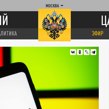
МОСКВА
ИЙ
Ц
АЛИТИКА
ЭФИР