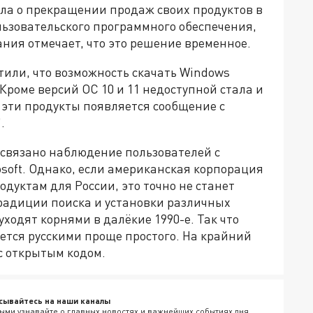
ла о прекращении продаж своих продуктов в
ользовательского программного обеспечения,
ания отмечает, что это решение временное.
тили, что возможность скачать Windows
 Кроме версий ОС 10 и 11 недоступной стала и
ь эти продукты появляется сообщение с
.
 связано наблюдение пользователей с
osoft. Однако, если американская корпорация
одуктам для России, это точно не станет
Традиции поиска и установки различных
ходят корнями в далёкие 1990-е. Так что
ется русскими проще простого. На крайний
с открытым кодом.
сывайтесь на наши каналы
ыми узнавайте о главных новостях и важнейших событиях дня.